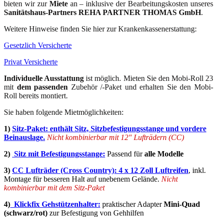
bieten wir zur
Miete
an – inklusive der Bearbeitungskosten unseres
Sanitätshaus-Partners REHA PARTNER THOMAS GmbH
.
Weitere Hinweise finden Sie hier zur
Krankenkassenerstattung
:
Gesetzlich Versicherte
Privat Versicherte
Individuelle Ausstattung
ist möglich.
Mieten Sie den
Mobi-Roll 23
mit
dem passenden
Zubehör /-Paket und
erhalten Sie den
Mobi-
Roll
bereits
montiert.
Sie haben folgende M
ietmöglichkeiten:
1)
Sitz-Paket: enthält Sitz, Sitzbefestigungsstange und vordere
Beinauslage.
Nicht kombinierbar mit 12" Lufträdern (CC)
2)
Sitz mit Befestigungsstange:
P
assend für
alle Modelle
3)
CC Lufträder (Cross Country): 4 x 12 Zoll Luftreifen
, inkl.
Montage für besseren Halt auf unebenem Gelände.
Nicht
kombinierbar mit dem Sitz-Paket
4)
Klickfix Gehstützenhalter:
praktischer Adapter
Mini-Quad
(schwarz/rot)
zur Befestigung von Gehhilfen