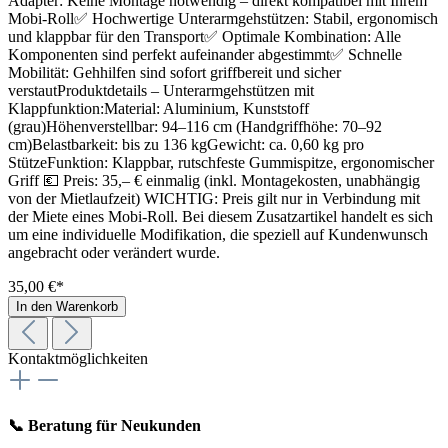
Adapter: Keine Montage notwendig – direkt kompatibel mit Ihrem
Mobi-Roll✅ Hochwertige Unterarmgehstützen: Stabil, ergonomisch
und klappbar für den Transport✅ Optimale Kombination: Alle
Komponenten sind perfekt aufeinander abgestimmt✅ Schnelle
Mobilität: Gehhilfen sind sofort griffbereit und sicher
verstautProduktdetails – Unterarmgehstützen mit
Klappfunktion:Material: Aluminium, Kunststoff
(grau)Höhenverstellbar: 94–116 cm (Handgriffhöhe: 70–92
cm)Belastbarkeit: bis zu 136 kgGewicht: ca. 0,60 kg pro
StützeFunktion: Klappbar, rutschfeste Gummispitze, ergonomischer
Griff 💶 Preis: 35,– € einmalig (inkl. Montagekosten, unabhängig
von der Mietlaufzeit) WICHTIG: Preis gilt nur in Verbindung mit
der Miete eines Mobi-Roll. Bei diesem Zusatzartikel handelt es sich
um eine individuelle Modifikation, die speziell auf Kundenwunsch
angebracht oder verändert wurde.
35,00 €*
In den Warenkorb
Kontaktmöglichkeiten
📞 Beratung für Neukunden