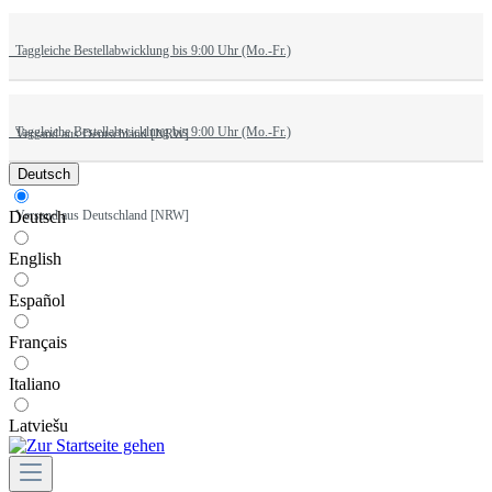
Taggleiche Bestellabwicklung bis 9:00 Uhr (Mo.-Fr.)
Taggleiche Bestellabwicklung bis 9:00 Uhr (Mo.-Fr.)
Versand aus Deutschland [NRW]
Deutsch
Versand aus Deutschland [NRW]
Deutsch
English
Español
Français
Italiano
Latviešu