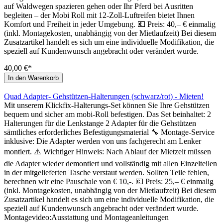
auf Waldwegen spazieren gehen oder Ihr Pferd bei Ausritten
begleiten – der Mobi Roll mit 12-Zoll-Luftreifen bietet Ihnen
Komfort und Freiheit in jeder Umgebung. 💶 Preis: 40,– € einmalig
(inkl. Montagekosten, unabhängig von der Mietlaufzeit) Bei diesem
Zusatzartikel handelt es sich um eine individuelle Modifikation, die
speziell auf Kundenwunsch angebracht oder verändert wurde.
40,00 €*
In den Warenkorb
Quad Adapter- Gehstützen-Halterungen (schwarz/rot) - Mieten!
Mit unserem Klickfix-Halterungs-Set können Sie Ihre Gehstützen
bequem und sicher am mobi-Roll befestigen. Das Set beinhaltet: 2
Halterungen für die Lenkstange 2 Adapter für die Gehstützen
sämtliches erforderliches Befestigungsmaterial 🔧 Montage-Service
inklusive: Die Adapter werden von uns fachgerecht am Lenker
montiert. ⚠️ Wichtiger Hinweis: Nach Ablauf der Mietzeit müssen
die Adapter wieder demontiert und vollständig mit allen Einzelteilen
in der mitgelieferten Tasche verstaut werden. Sollten Teile fehlen,
berechnen wir eine Pauschale von € 10,-. 💶 Preis: 25,– € einmalig
(inkl. Montagekosten, unabhängig von der Mietlaufzeit) Bei diesem
Zusatzartikel handelt es sich um eine individuelle Modifikation, die
speziell auf Kundenwunsch angebracht oder verändert wurde.
Montagevideo:Ausstattung und Montageanleitungen