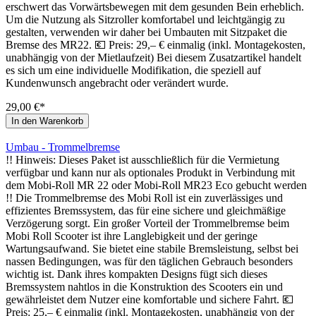
erschwert das Vorwärtsbewegen mit dem gesunden Bein erheblich.
Um die Nutzung als Sitzroller komfortabel und leichtgängig zu
gestalten, verwenden wir daher bei Umbauten mit Sitzpaket die
Bremse des MR22. 💶 Preis: 29,– € einmalig (inkl. Montagekosten,
unabhängig von der Mietlaufzeit) Bei diesem Zusatzartikel handelt
es sich um eine individuelle Modifikation, die speziell auf
Kundenwunsch angebracht oder verändert wurde.
29,00 €*
In den Warenkorb
Umbau - Trommelbremse
!! Hinweis: Dieses Paket ist ausschließlich für die Vermietung
verfügbar und kann nur als optionales Produkt in Verbindung mit
dem Mobi-Roll MR 22 oder Mobi-Roll MR23 Eco gebucht werden
!! Die Trommelbremse des Mobi Roll ist ein zuverlässiges und
effizientes Bremssystem, das für eine sichere und gleichmäßige
Verzögerung sorgt. Ein großer Vorteil der Trommelbremse beim
Mobi Roll Scooter ist ihre Langlebigkeit und der geringe
Wartungsaufwand. Sie bietet eine stabile Bremsleistung, selbst bei
nassen Bedingungen, was für den täglichen Gebrauch besonders
wichtig ist. Dank ihres kompakten Designs fügt sich dieses
Bremssystem nahtlos in die Konstruktion des Scooters ein und
gewährleistet dem Nutzer eine komfortable und sichere Fahrt. 💶
Preis: 25,– € einmalig (inkl. Montagekosten, unabhängig von der