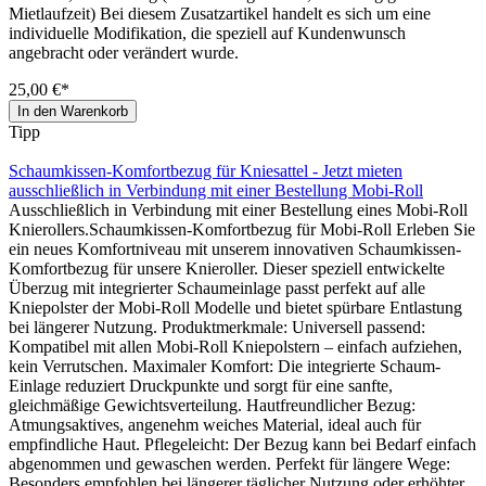
Mietlaufzeit) Bei diesem Zusatzartikel handelt es sich um eine
individuelle Modifikation, die speziell auf Kundenwunsch
angebracht oder verändert wurde.
25,00 €*
In den Warenkorb
Tipp
Schaumkissen-Komfortbezug für Kniesattel - Jetzt mieten
ausschließlich in Verbindung mit einer Bestellung Mobi-Roll
Ausschließlich in Verbindung mit einer Bestellung eines Mobi-Roll
Knierollers.Schaumkissen-Komfortbezug für Mobi-Roll Erleben Sie
ein neues Komfortniveau mit unserem innovativen Schaumkissen-
Komfortbezug für unsere Knieroller. Dieser speziell entwickelte
Überzug mit integrierter Schaumeinlage passt perfekt auf alle
Kniepolster der Mobi-Roll Modelle und bietet spürbare Entlastung
bei längerer Nutzung. Produktmerkmale: Universell passend:
Kompatibel mit allen Mobi-Roll Kniepolstern – einfach aufziehen,
kein Verrutschen. Maximaler Komfort: Die integrierte Schaum-
Einlage reduziert Druckpunkte und sorgt für eine sanfte,
gleichmäßige Gewichtsverteilung. Hautfreundlicher Bezug:
Atmungsaktives, angenehm weiches Material, ideal auch für
empfindliche Haut. Pflegeleicht: Der Bezug kann bei Bedarf einfach
abgenommen und gewaschen werden. Perfekt für längere Wege:
Besonders empfohlen bei längerer täglicher Nutzung oder erhöhter