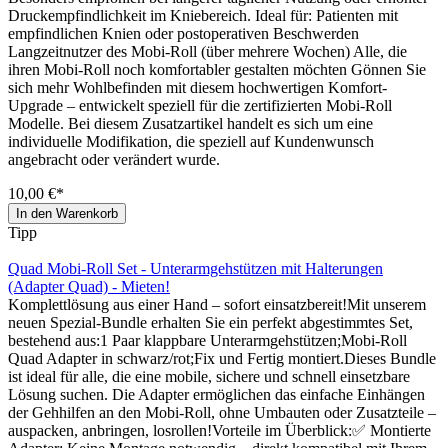
Druckempfindlichkeit im Kniebereich. Ideal für: Patienten mit
empfindlichen Knien oder postoperativen Beschwerden
Langzeitnutzer des Mobi-Roll (über mehrere Wochen) Alle, die
ihren Mobi-Roll noch komfortabler gestalten möchten Gönnen Sie
sich mehr Wohlbefinden mit diesem hochwertigen Komfort-
Upgrade – entwickelt speziell für die zertifizierten Mobi-Roll
Modelle. Bei diesem Zusatzartikel handelt es sich um eine
individuelle Modifikation, die speziell auf Kundenwunsch
angebracht oder verändert wurde.
10,00 €*
In den Warenkorb
Tipp
Quad Mobi-Roll Set - Unterarmgehstützen mit Halterungen
(Adapter Quad) - Mieten!
Komplettlösung aus einer Hand – sofort einsatzbereit!Mit unserem
neuen Spezial-Bundle erhalten Sie ein perfekt abgestimmtes Set,
bestehend aus:1 Paar klappbare Unterarmgehstützen;Mobi-Roll
Quad Adapter in schwarz/rot;Fix und Fertig montiert.Dieses Bundle
ist ideal für alle, die eine mobile, sichere und schnell einsetzbare
Lösung suchen. Die Adapter ermöglichen das einfache Einhängen
der Gehhilfen an den Mobi-Roll, ohne Umbauten oder Zusatzteile –
auspacken, anbringen, losrollen!Vorteile im Überblick:✅ Montierte