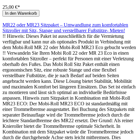
25,00 €*
In den Warenkorb
MR22 oder MR23 Sitzpaket – Umwandlung zum komfortablen
Sitzroller mit Sitz, Stange und verstellbarer Fußstütze- Mieten!
!! Hinweis: Dieses Paket ist ausschließlich für die Vermietung
verfügbar und kann nur als optionales Produkt in Verbindung mit
dem Mobi-Roll MR 22 oder Mobi-Roll MR23 Eco gebucht werden
!! Verwandeln Sie Ihren Mobi Roll 22 oder MR 23 Eco in einen
komfortablen Sitzroller – perfekt für Personen mit einer Verletzung
oberhalb des Fußes. Das Mobi Roll Sitz Paket enthält einen
ergonomischen Sitz, eine robuste Stange und eine flexibel
verstellbare Fußstütze, die je nach Bedarf auf beiden Seiten
angebracht werden kann. Diese Lösung bietet Stabilität, Mobilität
und maximalen Komfort bei längeren Einsätzen. Das Set ist einfach
zu montieren und lässt sich optimal an individuelle Bedürfnisse
anpassen. Hinweis zum Sitzpaket in Kombination mit Mobi-Roll
MR23 ECO: Der Mobi-Roll MR23 ECO ist standardmäßig mit
einer Trommelbremse ausgestattet. Bei Buchung des Sitzpakets mit
separater Beinauflage wird die Trommelbremse jedoch durch die
leichtere Standardbremse des MR22 ersetzt. Der Grund: Als reiner
Knieroller bietet die Trommelbremse optimale Sicherheit. In
Kombination mit dem Sitzpaket würde die Trommelbremse jedoch
durch die durchgehende Achse stets leicht mitbremsen. Dies