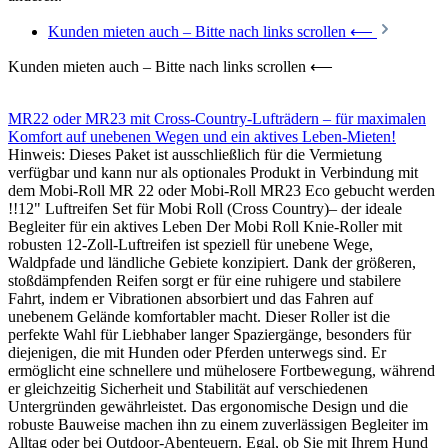
Kunden mieten auch – Bitte nach links scrollen ⟵
Kunden mieten auch – Bitte nach links scrollen ⟵
MR22 oder MR23 mit Cross-Country-Lufträdern – für maximalen
Komfort auf unebenen Wegen und ein aktives Leben-Mieten!
Hinweis: Dieses Paket ist ausschließlich für die Vermietung
verfügbar und kann nur als optionales Produkt in Verbindung mit
dem Mobi-Roll MR 22 oder Mobi-Roll MR23 Eco gebucht werden
!!12" Luftreifen Set für Mobi Roll (Cross Country)– der ideale
Begleiter für ein aktives Leben Der Mobi Roll Knie-Roller mit
robusten 12-Zoll-Luftreifen ist speziell für unebene Wege,
Waldpfade und ländliche Gebiete konzipiert. Dank der größeren,
stoßdämpfenden Reifen sorgt er für eine ruhigere und stabilere
Fahrt, indem er Vibrationen absorbiert und das Fahren auf
unebenem Gelände komfortabler macht. Dieser Roller ist die
perfekte Wahl für Liebhaber langer Spaziergänge, besonders für
diejenigen, die mit Hunden oder Pferden unterwegs sind. Er
ermöglicht eine schnellere und mühelosere Fortbewegung, während
er gleichzeitig Sicherheit und Stabilität auf verschiedenen
Untergründen gewährleistet. Das ergonomische Design und die
robuste Bauweise machen ihn zu einem zuverlässigen Begleiter im
Alltag oder bei Outdoor-Abenteuern. Egal, ob Sie mit Ihrem Hund