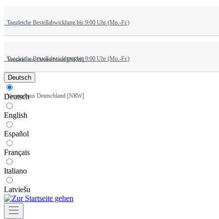
Taggleiche Bestellabwicklung bis 9:00 Uhr (Mo.-Fr.)
Taggleiche Bestellabwicklung bis 9:00 Uhr (Mo.-Fr.)
Versand aus Deutschland [NRW]
Deutsch
Versand aus Deutschland [NRW]
Deutsch
English
Español
Français
Italiano
Latviešu