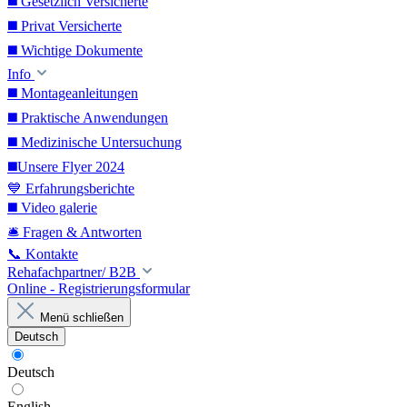
◼️ Gesetzlich Versicherte
◼️ Privat Versicherte
◼️ Wichtige Dokumente
Info
◼️ Montageanleitungen
◼️ Praktische Anwendungen
◼️ Medizinische Untersuchung
◼️Unsere Flyer 2024
💙 Erfahrungsberichte
◼️ Video galerie
🛎️ Fragen & Antworten
📞 Kontakte
Rehafachpartner/ B2B
Online - Registrierungsformular
Menü schließen
Deutsch
Deutsch
English