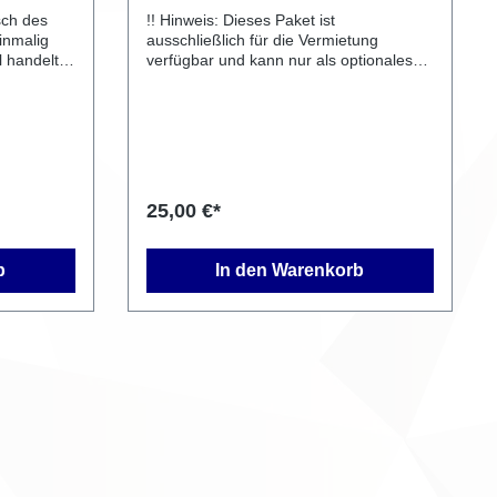
sch des
!! Hinweis: Dieses Paket ist
ausschließlich für die Vermietung
l handelt
verfügbar und kann nur als optionales
difikation,
Produkt in Verbindung mit dem Mobi-Roll
h
MR 22 oder Mobi-Roll MR23 Eco
rde.
gebucht werden !! Die Trommelbremse
des Mobi Roll ist ein zuverlässiges und
effizientes Bremssystem, das für eine
sichere und gleichmäßige Verzögerung
sorgt. Ein großer Vorteil der
25,00 €*
Trommelbremse beim Mobi Roll Scooter
ist ihre Langlebigkeit und der geringe
Wartungsaufwand. Sie bietet eine stabile
b
In den Warenkorb
Bremsleistung, selbst bei nassen
Bedingungen, was für den täglichen
Gebrauch besonders wichtig ist. Dank
ihres kompakten Designs fügt sich
dieses Bremssystem nahtlos in die
Konstruktion des Scooters ein und
gewährleistet dem Nutzer eine
komfortable und sichere Fahrt. 💶
Preis: 25,– € einmalig (inkl.
Montagekosten, unabhängig von der
Mietlaufzeit) Bei diesem Zusatzartikel