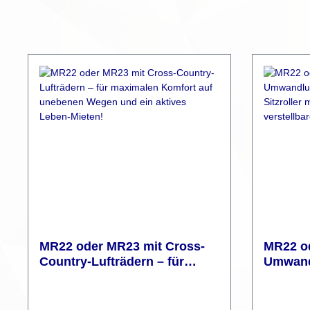
MR22 oder MR23 mit Cross-
MR22 od
Country-Lufträdern – für
Umwand
maximalen Komfort auf
komfort
unebenen Wegen und ein
Sitz, St
aktives Leben-Mieten!
Fußstüt