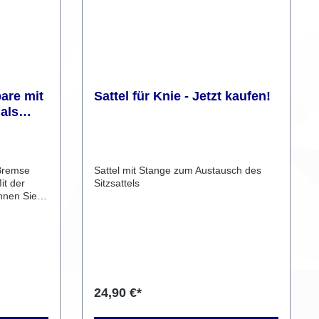
Klappfunktion:Material: Aluminium,
Kunststoff (grau)Höhenverstellbar: 94–
116 cm (Handgriffhöhe: 70–92
cm)Belastbarkeit: bis zu 136 kgGewicht:
ca. 0,60 kg pro StützeFunktion:
Klappbar, rutschfeste Gummispitze,
ergonomischer Griff 💶 Preis: 35,– €
are mit
Sattel für Knie - Jetzt kaufen!
einmalig (inkl. Montagekosten,
als
unabhängig von der Mietlaufzeit)
WICHTIG: Preis gilt nur in Verbindung
zt
mit der Miete eines Mobi-Roll. Bei
diesem Zusatzartikel handelt es sich um
eine individuelle Modifikation, die speziell
 Bremse
Sattel mit Stange zum Austausch des
auf Kundenwunsch angebracht oder
it der
Sitzsattels
verändert wurde.
nnen Sie
hstützen
Ihr
ßig
ewegung
monisch
nach
ation wird
24,90 €*
isten