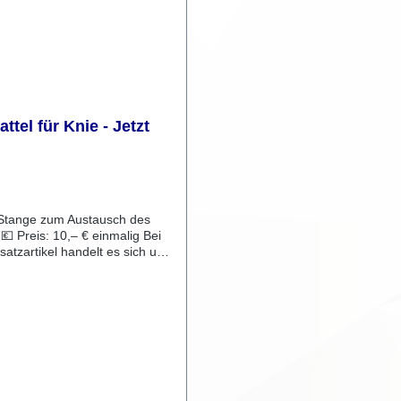
ür Knie - Jetzt
 Stange zum Austausch des
i
atzartikel handelt es sich um
duelle Modifikation, die speziell
nwunsch angebracht oder
wurde.