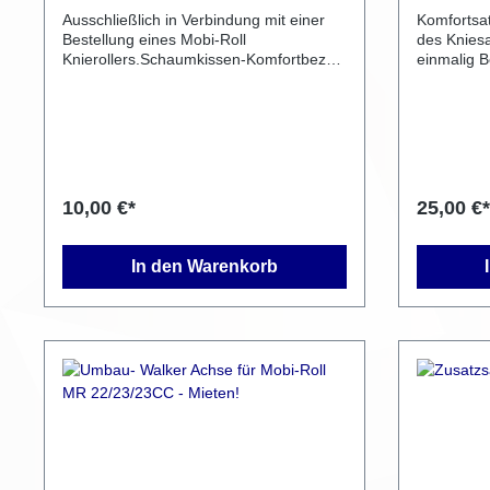
Mobi-Roll.
Ausschließlich in Verbindung mit einer
Komfortsat
Bestellung eines Mobi-Roll
des Kniesattels . 💶 
Knierollers.Schaumkissen-Komfortbezug
einmalig Bei diesem Zusatzartikel
für Mobi-Roll Erleben Sie ein neues
handelt es
Komfortniveau mit unserem innovativen
Modifikatio
Schaumkissen-Komfortbezug für unsere
Kundenwun
Knieroller. Dieser speziell entwickelte
verändert 
Überzug mit integrierter Schaumeinlage
passt perfekt auf alle Kniepolster der
Mobi-Roll Modelle und bietet spürbare
10,00 €*
25,00 €*
Entlastung bei längerer Nutzung.
Produktmerkmale: Universell passend:
Kompatibel mit allen Mobi-Roll
In den Warenkorb
Kniepolstern – einfach aufziehen, kein
Verrutschen. Maximaler Komfort: Die
integrierte Schaum-Einlage reduziert
Druckpunkte und sorgt für eine sanfte,
gleichmäßige Gewichtsverteilung.
Hautfreundlicher Bezug:
Atmungsaktives, angenehm weiches
Material, ideal auch für empfindliche
Haut. Pflegeleicht: Der Bezug kann bei
Bedarf einfach abgenommen und
gewaschen werden. Perfekt für längere