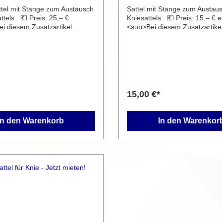
tel mit Stange zum Austausch
Sattel mit Stange zum Austau
Preis: 25,– €
Kniesattels . 💶 Preis: 15,– € einmalig
<sub>Bei diesem Zusatzartike
 sich um eine individuelle
es sich um eine individuelle Mo
n, die speziell auf
die speziell auf Kundenwunsc
sch angebracht oder
angebracht oder verändert wu
wurde.
</sub>
15,00 €*
In den Warenkorb
In den Warenkor