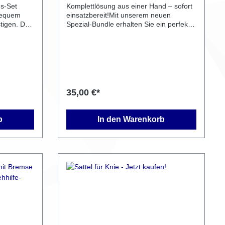
gs-Set
Komplettlösung aus einer Hand – sofort
bequem
einsatzbereit!Mit unserem neuen
tigen. Das
Spezial-Bundle erhalten Sie ein perfekt
abgestimmtes Set, bestehend aus:1
Paar klappbare
Unterarmgehstützen;Mobi-Roll Quad
Adapter in schwarz/rot;Fix und Fertig
r werden
montiert.Dieses Bundle ist ideal für alle,
er
die eine mobile, sichere und schnell
: Nach
einsetzbare Lösung suchen. Die Adapter
35,00 €*
e Adapter
ermöglichen das einfache Einhängen
dig mit
der Gehhilfen an den Mobi-Roll, ohne
ieferten
Umbauten oder Zusatzteile –
b
In den Warenkorb
n Teile
auspacken, anbringen, losrollen!Vorteile
uschale
im Überblick:✅ Montierte Adapter: Keine
nmalig
Montage notwendig – direkt kompatibel
ngig von
mit Ihrem Mobi-Roll✅ Hochwertige
Unterarmgehstützen: Stabil,
um eine
ergonomisch und klappbar für den
peziell auf
Transport✅ Optimale Kombination: Alle
er
Komponenten sind perfekt aufeinander
abgestimmt✅ Schnelle Mobilität:
d
Gehhilfen sind sofort griffbereit und
sicher verstautProduktdetails –
Unterarmgehstützen mit