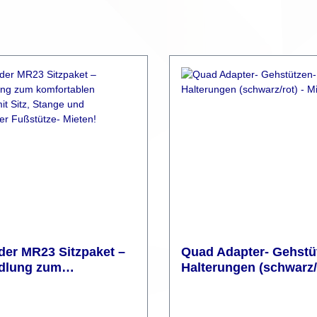
er MR23 Sitzpaket –
Quad Adapter- Gehstü
lung zum
Halterungen (schwarz/r
ablen Sitzroller mit
Mieten!
ange und verstellbarer
ze- Mieten!